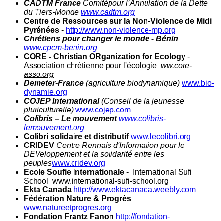
CADTM France
Comitépour l’Annulation de la Dette
du Tiers-Monde
www.cadtm.org
Centre de Ressources sur la Non-Violence de Midi
Pyrénées
-
http://www.non-violence-mp.org
Chrétiens pour changer le monde - Bénin
www.cpcm-benin.org
CORE - Christian ORganization for Ecology
-
Association chrétienne pour l'écologie
ww.core-
asso.org
Demeter-France
(agriculture biodynamique)
www.bio-
dynamie.org
COJEP International
(Conseil de la jeunesse
pluriculturelle)
www.cojep.com
Colibris – Le mouvement
www.colibris-
lemouvement.org
Colibri solidaire et distributif
www.lecolibri.org
CRIDEV
Centre Rennais d'Information pour le
DEVeloppement et la solidarité entre les
peuples
www.cridev.org
Ecole Soufie Internationale
- International Sufi
School www.international-sufi-school.org
Ekta Canada
http://www.ektacanada.weebly.com
Fédération Nature & Progrès
www.natureetprogres.org
Fondation Frantz Fanon
http://fondation-