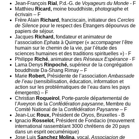
Jean-François
Rial
, P.d.-G. de
Voyageurs du Monde
- F
Matthieu
Ricard,
moine bouddhiste, photographe et
écrivain – F
Frère Alain
Richard
, franciscain, initiateur des
Cercles
de Silence
pour le respect des Étrangers dépourvus de
papiers de séjour.
Jacques
Richard,
fondateur et animateur de
l’association
Ephata
à Quimper (« accompagner l’être
humain sur le chemin de la vie, par l’étude des
sciences humaines et des traditions spirituelles ») - F
Philippe
Riché
, animateur des
Réseaux Espérance -
F
Lama Denys
Rinpoché,
supérieur de la congrégation
bouddhiste Da-Shang Rimay – F
Marie
Robert,
Présidente de l’association
Ambassade
de l’eau
(sensibilisation, éducation, information et
action sur les problématiques de l’eau dans les pays
émergents) – F
Christian
Roqueirol
, Porte-parole départemental de
l’Aveyron de la
Confédération paysanne
, Membre du
Comité National de la
Confédération Paysanne
– F
Jean-Luc
Roux,
Président de
Oryos
, Bruxelles - B
Ignacio
Rosselot
, Président de Fondacio (mouvement
international rassemblant 3000 chrétiens de 20 pays
dans un esprit oecuménique)
Jose Luis
Sanchez Molina
, vocal,
Associacion de