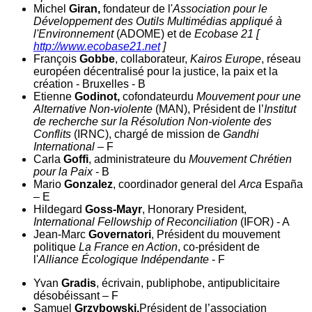
Michel
Giran,
fondateur de l'
Association pour le
Développement des Outils Multimédias appliqué à
l'Environnement
(ADOME) et de
Ecobase 21 [
http://www.ecobase21.net
]
François
Gobbe
, collaborateur,
Kairos Europe
, réseau
européen décentralisé pour la justice, la paix et la
création - Bruxelles - B
Etienne
Godinot,
cofondateurdu
Mouvement pour une
Alternative Non-violente
(MAN), Président de l’
Institut
de recherche sur la Résolution Non-violente des
Conflits
(IRNC), chargé de mission de
Gandhi
International
– F
Carla
Goffi
, administrateure du
Mouvement Chrétien
pour la Paix
- B
Mario
Gonzalez
, coordinador general del
Arca
España
– E
Hildegard
Goss-Mayr
, Honorary President,
International Fellowship of Reconciliation
(IFOR) - A
Jean-Marc
Governatori
, Président du mouvement
politique
La France en Action
, co-président de
l'
Alliance Écologique Indépendante
- F
Yvan
Gradis
, écrivain, publiphobe, antipublicitaire
désobéissant – F
Samuel
Grzybowski,
Président de l’association