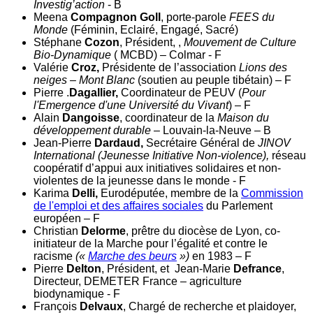
Investig’action
- B
Meena
Compagnon Goll
, porte-parole
FEES du
Monde
(Féminin, Eclairé, Engagé, Sacré)
Stéphane
Cozon
, Président, ,
Mouvement de Culture
Bio-Dynamique
( MCBD) – Colmar - F
Valérie
Croz,
Présidente de l’association
Lions des
neiges – Mont Blanc
(soutien au peuple tibétain) – F
Pierre .
Dagallier,
Coordinateur de PEUV (
Pour
l'Emergence d'une Université du Vivant
) – F
Alain
Dangoisse
, coordinateur de la
Maison du
développement durable
– Louvain-la-Neuve – B
Jean-Pierre
Dardaud,
Secrétaire Général de
JINOV
International (Jeunesse Initiative Non-violence),
réseau
coopératif d’appui aux initiatives solidaires et non-
violentes de la jeunesse dans le monde - F
Karima
Delli,
Eurodéputée, membre de la
Commission
de l'emploi et des affaires sociales
du Parlement
européen – F
Christian
Delorme
, prêtre du diocèse de Lyon, co-
initiateur de la Marche pour l’égalité et contre le
racisme
(«
Marche des beurs
»)
en 1983 – F
Pierre
Delton
, Président, et Jean-Marie
Defrance
,
Directeur, DEMETER France – agriculture
biodynamique - F
François
Delvaux
, Chargé de recherche et plaidoyer,