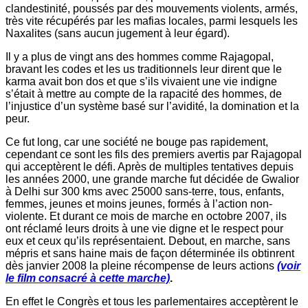
clandestinité, poussés par des mouvements violents, armés,
très vite récupérés par les mafias locales, parmi lesquels les
Naxalites (sans aucun jugement à leur égard).
Il y a plus de vingt ans des hommes comme Rajagopal,
bravant les codes et les us traditionnels leur dirent que le
karma avait bon dos et que s’ils vivaient une vie indigne
s’était à mettre au compte de la rapacité des hommes, de
l’injustice d’un système basé sur l’avidité, la domination et la
peur.
Ce fut long, car une société ne bouge pas rapidement,
cependant ce sont les fils des premiers avertis par Rajagopal
qui acceptèrent le défi. Après de multiples tentatives depuis
les années 2000, une grande marche fut décidée de Gwalior
à Delhi sur 300 kms avec 25000 sans-terre, tous, enfants,
femmes, jeunes et moins jeunes, formés à l’action non-
violente. Et durant ce mois de marche en octobre 2007, ils
ont réclamé leurs droits à une vie digne et le respect pour
eux et ceux qu’ils représentaient. Debout, en marche, sans
mépris et sans haine mais de façon déterminée ils obtinrent
dès janvier 2008 la pleine récompense de leurs actions
(voir
le film consacré à cette marche)
.
En effet le Congrès et tous les parlementaires acceptèrent le