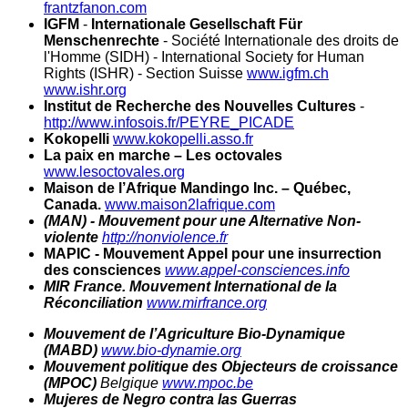
frantzfanon.com
IGFM
-
Internationale Gesellschaft Für
Menschenrechte
- Société Internationale des droits de
l'Homme (SIDH) - International Society for Human
Rights (ISHR) - Section Suisse
www.igfm.ch
www.ishr.org
Institut de Recherche des Nouvelles Cultures
-
http://www.infosois.fr/PEYRE_PICADE
Kokopelli
www.kokopelli.asso.fr
La paix en marche – Les octovales
www.lesoctovales.org
Maison de l’Afrique Mandingo Inc. – Québec,
Canada.
www.maison2lafrique.com
(MAN) - Mouvement pour une Alternative Non-
violente
http://nonviolence.fr
MAPIC - Mouvement Appel pour une insurrection
des consciences
www.appel-consciences.info
MIR France. Mouvement International de la
Réconciliation
www.mirfrance.org
Mouvement de l’Agriculture Bio-Dynamique
(MABD)
www.bio-dynamie.org
Mouvement politique des Objecteurs de croissance
(MPOC)
Belgique
www.mpoc.be
Mujeres de Negro contra las Guerras