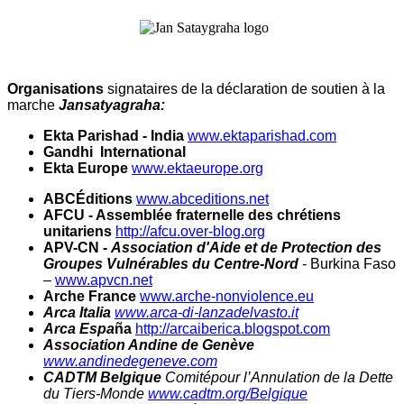
Organisations
signataires de la déclaration de soutien à la
marche
Jansatyagraha:
Ekta Parishad - India
www.ektaparishad.com
Gandhi International
Ekta Europe
www.ektaeurope.org
ABCÉditions
www.abceditions.net
AFCU - Assemblée fraternelle des chrétiens
unitariens
http://afcu.over-blog.org
APV-CN -
Association d'Aide et de Protection des
Groupes Vulnérables du Centre-Nord
- Burkina Faso
–
www.apvcn.net
Arche France
www.arche-nonviolence.eu
Arca Italia
www.arca-di-lanzadelvasto.it
Arca Espa
ñ
a
http://arcaiberica.blogspot.com
Association Andine de Genève
www.andinedegeneve.com
CADTM Belgique
Comitépour l’Annulation de la Dette
du Tiers-Monde
www.cadtm.org/Belgique