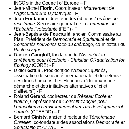
INGO's in the Council of Europe – F
Jean-Michel
Florin
, Coordinateur,
Mouvement de
l’Agriculture Bio-Dynamique
- F
Jean
Fontanieu
, directeur des éditions
Les îlots de
résistance,
Secrétaire général de la
Fédération de
l'Entraide Protestante
(FEP) - F
Jean-Baptiste
de Foucauld
, ancien Commissaire au
Plan, Président de
Démocratie et Spiritualité
et de
Solidarités nouvelles face au chômage
, co-initiateur du
Pacte civique
– F
Damien
Gangloff,
fondateur de l'
Association
chrétienne pour l'écologie - Christian ORganization for
Ecology
(CORE) - F
Didier
Gattini,
Président de l’
Atelier Equithés
,
association de solidarité internationale et de défense
des droits humains, Les Houches ("découvrir une
démarche et des initiatives alternatives d'ici et
d'ailleurs") - F
Roland
Gérard
, codirecteur du
Réseau École et
Nature
, Coprésident du
Collectif français pour
l’éducation à l’environnement vers un développement
durable
(CFEEDD) – F
Bernard
Ginisty,
ancien directeur de T
émoignage
Chrétien
, co-fondateur des associations
Démocratie et
Spiritualité
et
ATTAC
- F