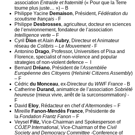
association
Entraide et fraternité
(« Pour que la Terre
tourne plus juste… ») – B
Philippe Yacine
Demaison
, Président,
Fédération du
scoutisme français
- F
Philippe
Desbrosses
, agriculteur, docteur en sciences
de l’environnement, fondateur de l’association
Intelligence verte
– F
Cyril
Dion
et Alain
Aubry
, Directeur et Animateur
réseau de
Colibris – Le Mouvement
- F
Antonino
Drago
, Professor, Universities of Pisa and
Florence, specialist of non-violence and popular
strategies of non-violent defence – I
Bernard
Dréano
, Président de l'
Assemblée
Européenne des Citoyens
(
Helsinki Citizens Assembly
)
– F
Cédric
du Monceau
, ex-Directeur du
WWF France
- B
Catherine
Durand,
animatrice de l’association
Sobriété
heureuse
(mieux vivre, arrêt de la surconsommation
)
-
F
David
Eloy
, Rédacteur en chef d’
Altermondes –
F
Mireille
Fanon-Mendès France
, Présidente de
la
Fondation Frantz Fanon
– F
Veysel
Filiz,
Vice-Chairman and Spokesperson of
COJEP International
, Vice-Chairman of the
Civil
Society
and Democracy Committee
-Conference of