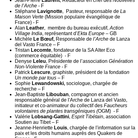
Jean-Pierre
Laurent
, Rédacteur en chef des
Nouvelles
de l’Arche
- F
Stéphane
Lavignotte
, Pasteur, responsable de
La
Maison Verte
(Mission populaire évangélique de
France) - F
Alan
Leather
, membre du bureau exécutif,
Action
Village India
, représentant d’
Ekta Europe
– GB
Michèle
Le Bœuf,
Responsable de
l’Arche
de Lanza
del Vasto France – F
Tristan
Lecomte
, fondateur de la SA Alter Eco
(commerce équitable) - F
Denyse
Leleu
, Présidente de l’association
Génération
Non-Violente France
- F
Patrick
Lescure
, graphiste, président de la fondatio
n
Un monde par tous
– F
Sophie
Lewandowski,
sociologue, chargée de
recherche – F
Jean-Baptiste
Libouban
, compagnon et ancien
responsable général de l'Arche de Lanza del Vasto,
initiateur et co-animateur du collectif des
Faucheurs
volontaires de plantes transgéniques (
OGM) - F
Valérie
Lobsang-Gattini
,
Esprit Tibétain
, association
Soutien au Tibet – F
Jeanne-Henriette
Louis
, chargée de l'information sur la
paix et les droits humains auprès des Quakers de