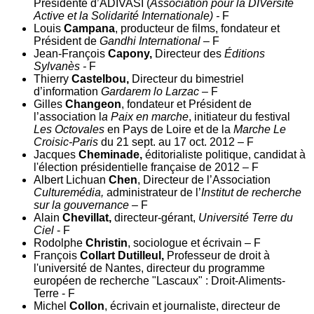
Présidente d’ADIVASI (
Association pour la DIVersité
Active et la Solidarité Internationale) -
F
Louis
Campana
, producteur de films, fondateur et
Président de
Gandhi International –
F
Jean-François
Capony,
Directeur des
Éditions
Sylvanès -
F
Thierry
Castelbou,
Directeur du bimestriel
d’information
Gardarem lo Larzac –
F
Gilles
Changeon
, fondateur et Président de
l’association l
a Paix en marche
, initiateur du festival
Les Octovales
en Pays de Loire et de la
Marche Le
Croisic-Paris
du 21 sept. au 17 oct. 2012 – F
Jacques
Cheminade,
éditorialiste politique, candidat à
l'élection présidentielle française de 2012 – F
Albert Lichuan
Chen
, Directeur de l’Association
Culturemédia,
administrateur de l’
Institut de recherche
sur la gouvernance
– F
Alain
Chevillat,
directeur-gérant,
Université Terre du
Ciel
- F
Rodolphe
Christin
, sociologue et écrivain – F
François
Collart Dutilleul,
Professeur de droit à
l'université de Nantes, directeur du programme
européen de recherche "Lascaux" : Droit-Aliments-
Terre - F
Michel
Collon
, écrivain et journaliste, directeur de