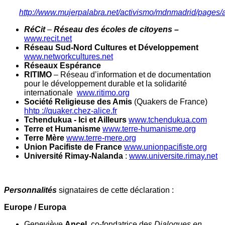
http://www.mujerpalabra.net/activismo/mdnmadrid/pages/
RéCit
–
Réseau des écoles de citoyens –
www.recit.net
Réseau Sud-Nord Cultures et Développement
www.networkcultures.net
Réseaux Espérance
RITIMO
– Réseau d’information et de documentation
pour le développement durable et la solidarité
internationale
www.ritimo.org
Société Religieuse des Amis
(Quakers de France)
hhtp ://quaker.chez-alice.fr
Tchendukua - Ici et Ailleurs
www.tchendukua.com
Terre et Humanisme
www.terre-humanisme.org
Terre Mère
www.terre-mere.org
Union Pacifiste de France
www.unionpacifiste.org
Université Rimay-Nalanda
:
www.universite.rimay.net
Personnalités
signataires de cette déclaration :
Europe / Europa
Geneviève
Ancel
, co-fondatrice des
Dialogues en