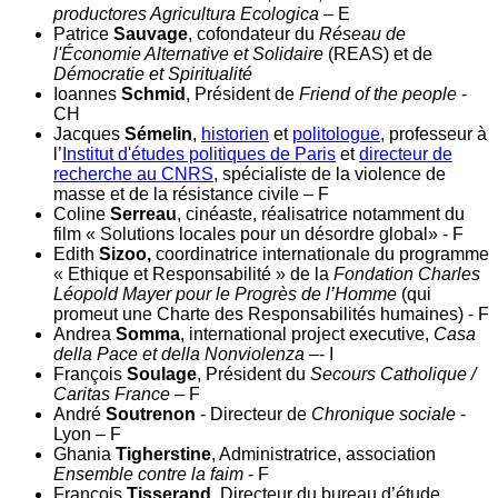
productores Agricultura Ecologica
– E
Patrice
Sauvage
, cofondateur du
Réseau de
l'Économie Alternative et Solidaire
(REAS) et de
Démocratie et Spiritualité
Ioannes
Schmid
, Président de
Friend of the people
-
CH
Jacques
Sémelin
,
historien
et
politologue
, professeur à
l’
Institut d'études politiques de Paris
et
directeur de
recherche au CNRS
, spécialiste de la violence de
masse et de la résistance civile – F
Coline
Serreau
, cinéaste, réalisatrice notamment du
film « Solutions locales pour un désordre global» - F
Edith
Sizoo
,
coordinatrice internationale du programme
« Ethique et Responsabilité » de la
Fondation Charles
Léopold Mayer pour le Progrès de l’Homme
(qui
promeut une Charte des Responsabilités humaines) - F
Andrea
Somma
, international project executive,
Casa
della Pace et della
Nonviolenza
–- I
François
Soulage
, Président du
Secours Catholique /
Caritas France
– F
André
Soutrenon
- Directeur de
Chronique sociale
-
Lyon – F
Ghania
Tigherstine
, Administratrice, association
Ensemble contre la faim
- F
François
Tisserand
, Directeur du bureau d’étude