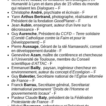
Humanité
à Lyon et dans plus de 15 villes du monde
qui relaient les
Dialogues –
F
Christophe
André,
psychiatre et écrivain - F
Yann
Arthus Bertrand,
photographe, réalisateur et
Président de la fondation
GoodPlanet
– F
Jean
Aubin
, enseignant, auteur d'un livre sur la
décroissance - F
Guy
Aurenche
, Président du
CCFD – Terre solidaire
(
Comité Catholique contre la Faim et pour le
Développement)
– F
Pierre
Aussage
, Gérant de la sté
Namawashi
, conseil
en développement durable - F
Geneviève
Azam
, maître de conférence et chercheuse
à l’Université de Toulouse, membre du Conseil
scientifique d’
ATTAC
- F
Emmanuel
Bailly
, paysan, ingénieur chercheur en
environnement, auteur du concept d’
Ecorégion
– F
Guy
Balestier,
Secrétaire national de l’
Église réformée
de France –
F
Franck
Barrau,
Secrétaire général,
Secrétariat
international permanent "Droits de l'Homme et
gouvernements locaux
" - F
Pasteur Claude
Baty
, président de la
Fédération
Protestante de France
- F