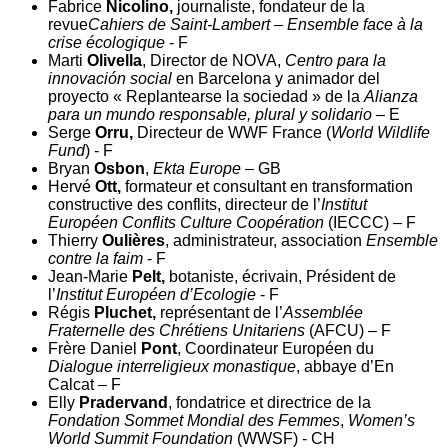
Fabrice
Nicolino,
journaliste, fondateur de la
revue
Cahiers de Saint-Lambert
–
Ensemble face à la
crise écologique
- F
Marti
Olivella
, Director de NOVA,
Centro para la
innovación social
en Barcelona y animador del
proyecto « Replantearse la sociedad » de la
Alianza
para un mundo responsable, plural y solidario
– E
Serge
Orru,
Directeur de WWF France (
World Wildlife
Fund
) - F
Bryan
Osbon
,
Ekta Europe
– GB
Hervé
Ott,
formateur et consultant en transformation
constructive des conflits, directeur de l’
Institut
Européen Conflits Culture Coopération
(IECCC) – F
Thierry
Oulières
, administrateur, association
Ensemble
contre la faim
- F
Jean-Marie
Pelt,
botaniste, écrivain, Président de
l’
Institut Européen d’Ecologie
- F
Régis
Pluchet,
représentant de l’
Assemblée
Fraternelle des Chrétiens Unitariens
(AFCU) – F
Frère Daniel
Pont
, Coordinateur Européen du
Dialogue interreligieux monastique
, abbaye d’En
Calcat – F
Elly
Pradervand
, fondatrice et directrice de la
Fondation Sommet Mondial des Femmes
,
Women’s
World
Summit Foundation
(WWSF) - CH