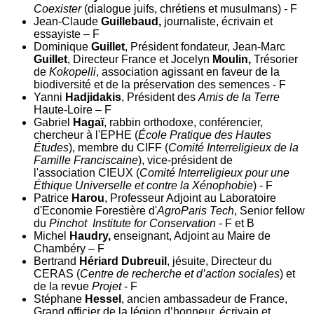
Coexister
(dialogue juifs, chrétiens et musulmans) - F
Jean-Claude
Guillebaud,
journaliste, écrivain et
essayiste – F
Dominique
Guillet
, Président fondateur, Jean-Marc
Guillet
, Directeur France et Jocelyn
Moulin,
Trésorier
de
Kokopelli
, association agissant en faveur de la
biodiversité et de la préservation des semences - F
Yanni
Hadjidakis
, Président des
Amis de la Terre
Haute-Loire – F
Gabriel
Hagaï
, rabbin orthodoxe, conférencier,
chercheur à l'EPHE (
École Pratique des Hautes
Études
), membre du CIFF (
Comité Interreligieux de la
Famille Franciscaine
), vice-président de
l'association CIEUX (
Comité Interreligieux pour une
Éthique Universelle et contre la Xénophobie
) - F
Patrice
Harou
, Professeur Adjoint au Laboratoire
d'Economie Forestière d'
AgroParis Tech
, Senior fellow
du
Pinchot Institute for Conservation -
F et B
Michel
Haudry,
enseignant, Adjoint au Maire de
Chambéry – F
Bertrand
Hériard Dubreuil
, jésuite, Directeur du
CERAS (
Centre de recherche et d’action sociales
) et
de la revue
Projet
- F
Stéphane
Hessel
, ancien ambassadeur de France,
Grand officier de la légion d’honneur, écrivain et