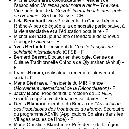
Michel
Baumann
, cofondateur et Président de
l’association
Un repas pour notre Avenir
–
The meal
,
Vice-président de la
Société Internationale des Droits
de l'Homme
- Section Suisse - CH
Lela
Bencharif,
vice-Présidente du Conseil régional
Rhône-Alpes déléguée à la démocratie participative, à
la vie associative et à l’éducation populaire - F
Michel
Bernard,
journaliste et fondateur de la revue
écologiste
Silence –
F
Yves
Berthelot
, Président du
Comité français de
solidarité internationale
(CFSI) – F
Bernard
Besret
, Docteur en théologie, Centre de
Culture Traditionnelle Chinois de Qiyunshan (Anhui) –
F
Franck
Biasini,
réalisateur, comédien, intervenant
social - F
Maria
Biedrawa,
Présidente du MIR France
(
Mouvement international de la Réconciliation) -
F
Jacky
Blanc
, Président du directoire de
La NEF
,
société coopérative de finances solidaires – F
Denis
Blamont
, membre du Bureau de
l’Association
des Populations des Montagnes du Monde
, Secrétaire
du programme ASVIN (Applications Solaires dans les
Villages reculés de l'Inde) - F
Marie-Christine
Blandin
, ex-Présidente de la région