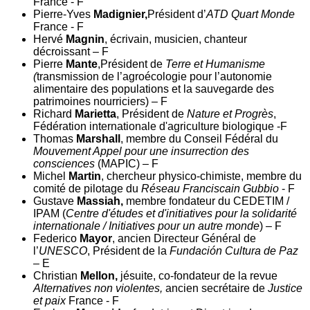
France - F
Pierre-Yves
Madignier,
Président d’
ATD Quart Monde
France - F
Hervé
Magnin
, écrivain, musicien, chanteur
décroissant – F
Pierre
Mante
,Président de
Terre et Humanisme
(
transmission de l’agroécologie pour l’autonomie
alimentaire des populations et la sauvegarde des
patrimoines nourriciers) – F
Richard
Marietta
, Président de
Nature et Progrès
,
Fédération internationale d'agriculture biologique -F
Thomas
Marshall
, membre du Conseil Fédéral du
Mouvement Appel pour une insurrection des
consciences
(MAPIC) – F
Michel
Martin
, chercheur physico-chimiste, membre du
comité de pilotage du
Réseau Franciscain Gubbio
- F
Gustave
Massiah,
membre fondateur du CEDETIM /
IPAM (
Centre d'études et d'initiatives pour la solidarité
internationale / Initiatives pour un autre monde
) – F
Federico
Mayor
, ancien Directeur Général de
l’
UNESCO
, Président de la
Fundación Cultura de Paz
– E
Christian
Mellon,
jésuite, co-fondateur de la revue
Alternatives non violentes,
ancien secrétaire de
Justice
et paix
France - F