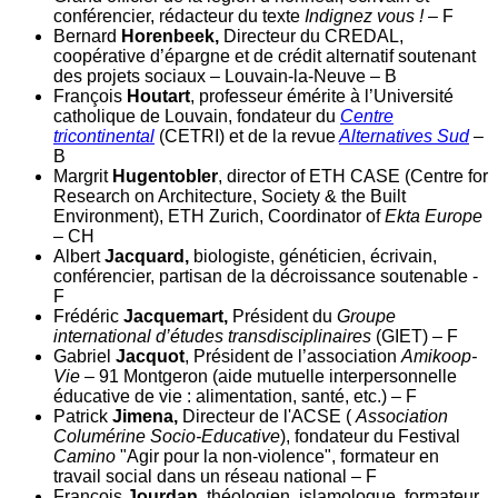
conférencier, rédacteur du texte
Indignez vous !
– F
Bernard
Horenbeek,
Directeur du CREDAL,
coopérative d’épargne et de crédit alternatif soutenant
des projets sociaux – Louvain-la-Neuve – B
François
Houtart
, professeur émérite à l’Université
catholique de Louvain, fondateur du
Centre
tricontinental
(CETRI) et de la revue
Alternatives Sud
–
B
Margrit
Hugentobler
, director of ETH CASE (Centre for
Research on Architecture, Society & the Built
Environment), ETH Zurich, Coordinator of
Ekta Europe
–
CH
Albert
Jacquard,
biologiste, généticien, écrivain,
conférencier, partisan de la décroissance soutenable -
F
Frédéric
Jacquemart,
Président du
Groupe
international d’études transdisciplinaires
(GIET) – F
Gabriel
Jacquot
, Président de l’association
Amikoop-
Vie
– 91 Montgeron (aide mutuelle interpersonnelle
éducative de vie : alimentation, santé, etc.) – F
Patrick
Jimena,
Directeur de l'ACSE (
Association
Columérine Socio-Educative
), fondateur du Festival
Camino
"Agir pour la non-violence", formateur en
travail social dans un réseau national – F
François
Jourdan
, théologien, islamologue, formateur