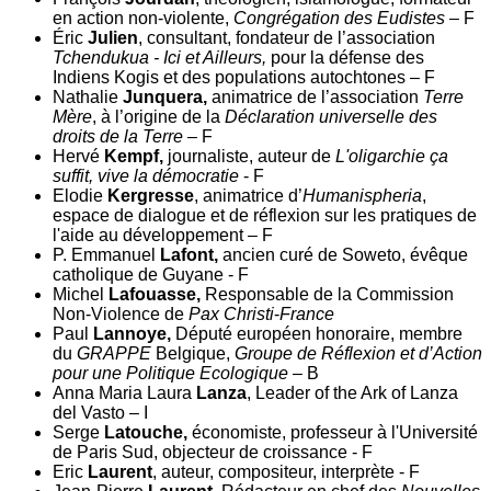
en action non-violente,
Congrégation des Eudistes
– F
Éric
Julien
, consultant, fondateur de l’association
Tchendukua - Ici et Ailleurs,
pour la défense des
Indiens Kogis et des populations autochtones – F
Nathalie
Junquera,
animatrice de l’association
Terre
Mère
, à l’origine de la
Déclaration universelle des
droits de la Terre –
F
Hervé
Kempf,
journaliste, auteur de
L'oligarchie ça
suffit, vive la démocratie
- F
Elodie
Kergresse
, animatrice d’
Humanispheria
,
espace de dialogue et de réflexion sur les pratiques de
l'aide au développement – F
P. Emmanuel
Lafont,
ancien curé de Soweto, évêque
catholique de Guyane - F
Michel
Lafouasse,
Responsable de la Commission
Non-Violence de
Pax Christi
-
France
Paul
Lannoye,
Député européen honoraire, membre
du
GRAPPE
Belgique,
Groupe de Réflexion et d’Action
pour une Politique Ecologique
– B
Anna Maria Laura
Lanza
, Leader of the Ark of Lanza
del Vasto – I
Serge
Latouche,
économiste, professeur à l'Université
de Paris Sud, objecteur de croissance - F
Eric
Laurent
, auteur, compositeur, interprète - F