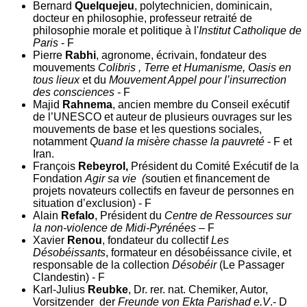
Bernard
Quelquejeu
, polytechnicien, dominicain,
docteur en philosophie, professeur retraité de
philosophie morale et politique à l'
Institut Catholique de
Paris
- F
Pierre
Rabhi
, agronome, écrivain, fondateur des
mouvements
Colibris , Terre et Humanisme, Oasis en
tous lieux
et du
Mouvement Appel pour l’insurrection
des consciences -
F
Majid
Rahnema
, ancien membre du Conseil exécutif
de l’UNESCO et auteur de plusieurs ouvrages sur les
mouvements de base et les questions sociales,
notamment
Quand la misère chasse la pauvreté
- F et
Iran.
François
Rebeyrol,
Président du Comité Exécutif de la
Fondation
Agir sa vie (
soutien et financement de
projets novateurs collectifs en faveur de personnes en
situation d’exclusion) - F
Alain
Refalo
, Président du
Centre de Ressources sur
la non-violence de Midi-Pyrénées
– F
Xavier
Renou
, fondateur du collectif
Les
Désobéissants
, formateur en désobéissance civile, et
responsable de la collection
Désobéir
(Le Passager
Clandestin) - F
Karl-Julius
Reubke
, Dr. rer. nat. Chemiker, Autor,
Vorsitzender der
Freunde von Ekta Parishad e.V
.- D