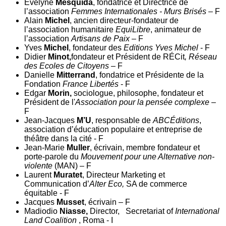
Evelyne
Mesquida
, fondatrice et Directrice de
l’association
Femmes Internationales - Murs Brisés –
F
Alain
Michel
, ancien directeur-fondateur de
l’association humanitaire
EquiLibre
, animateur de
l’association
Artisans de Paix
– F
Yves
Michel
, fondateur des
Editions Yves Michel
- F
Didier
Minot,
fondateur et Président de RÉCit
, Réseau
des Ecoles de Citoyens –
F
Danielle
Mitterrand
, fondatrice et Présidente de la
Fondation
France Libertés
- F
Edgar
Morin,
sociologue, philosophe, fondateur et
Président de l'
Association pour la pensée complexe
–
F
Jean-Jacques
M’U
, responsable de
ABCÉditions
,
association d’éducation populaire et entreprise de
théâtre dans la cité - F
Jean-Marie
Muller
, écrivain, membre fondateur et
porte-parole du
Mouvement pour une Alternative non-
violente
(MAN) – F
Laurent
Muratet
, Directeur Marketing et
Communication d’
Alter Eco,
SA de commerce
équitable - F
Jacques
Musset
, écrivain – F
Madiodio
Niasse,
Director, Secretariat of
International
Land Coalition
, Roma - I