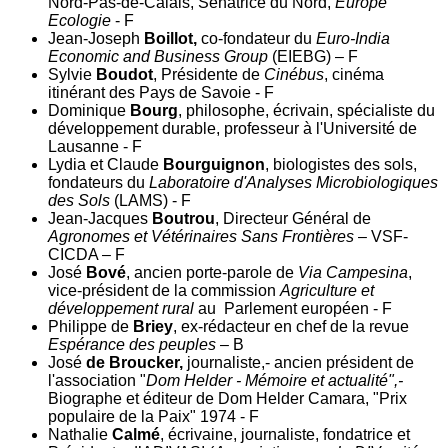
Nord-Pas-de-Calais, Sénatrice du Nord,
Europe
Ecologie
- F
Jean-Joseph
Boillot,
co-fondateur du
Euro-India
Economic and Business Group
(EIEBG) – F
Sylvie
Boudot
, Présidente de
Cinébus
, cinéma
itinérant des Pays de Savoie - F
Dominique
Bourg
, philosophe, écrivain, spécialiste du
développement durable, professeur à l'Université de
Lausanne - F
Lydia et Claude
Bourguignon
, biologistes des sols,
fondateurs du
Laboratoire d'Analyses Microbiologiques
des Sols
(LAMS) - F
Jean-Jacques
Boutrou
, Directeur Général de
Agronomes et Vétérinaires Sans Frontières
– VSF-
CICDA – F
José
Bové
, ancien porte-parole de
Via Campesina
,
vice-président de la commission
Agriculture et
développement rural
au Parlement européen - F
Philippe de
Briey
, ex-rédacteur en chef de la revue
Espérance des peuples
– B
José
de Broucker,
journaliste,- ancien président de
l'association "
Dom Helder - Mémoire et actualité",-
Biographe et éditeur de Dom Helder Camara, "Prix
populaire de la Paix" 1974 - F
Nathalie
Calmé
, écrivaine, journaliste, fondatrice et