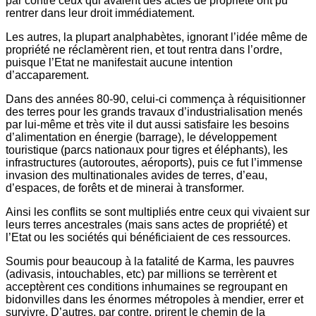
par contre ceux qui avaient des actes de propriété ont pu
rentrer dans leur droit immédiatement.
Les autres, la plupart analphabètes, ignorant l’idée même de
propriété ne réclamèrent rien, et tout rentra dans l’ordre,
puisque l’Etat ne manifestait aucune intention
d’accaparement.
Dans des années 80-90, celui-ci commença à réquisitionner
des terres pour les grands travaux d’industrialisation menés
par lui-même et très vite il dut aussi satisfaire les besoins
d’alimentation en énergie (barrage), le développement
touristique (parcs nationaux pour tigres et éléphants), les
infrastructures (autoroutes, aéroports), puis ce fut l’immense
invasion des multinationales avides de terres, d’eau,
d’espaces, de forêts et de minerai à transformer.
Ainsi les conflits se sont multipliés entre ceux qui vivaient sur
leurs terres ancestrales (mais sans actes de propriété) et
l’Etat ou les sociétés qui bénéficiaient de ces ressources.
Soumis pour beaucoup à la fatalité de Karma, les pauvres
(adivasis, intouchables, etc) par millions se terrèrent et
acceptèrent ces conditions inhumaines se regroupant en
bidonvilles dans les énormes métropoles à mendier, errer et
survivre. D’autres, par contre, prirent le chemin de la